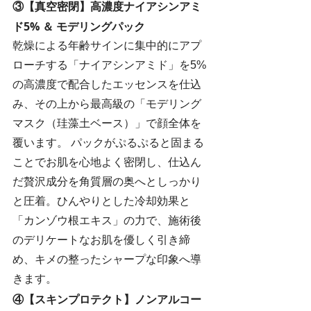
③【真空密閉】高濃度ナイアシンアミ
ド5% ＆ モデリングパック
乾燥による年齢サインに集中的にアプ
ローチする「ナイアシンアミド」を5%
の高濃度で配合したエッセンスを仕込
み、その上から最高級の「モデリング
マスク（珪藻土ベース）」で顔全体を
覆います。 パックがぷるぷると固まる
ことでお肌を心地よく密閉し、仕込ん
だ贅沢成分を角質層の奥へとしっかり
と圧着。ひんやりとした冷却効果と
「カンゾウ根エキス」の力で、施術後
のデリケートなお肌を優しく引き締
め、キメの整ったシャープな印象へ導
きます。
④【スキンプロテクト】ノンアルコー