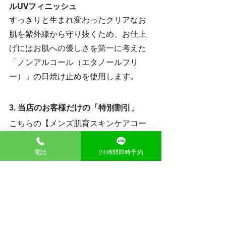
ルUVフィニッシュ
すっきりと生まれ変わったクリアなお
肌を紫外線から守り抜くため、お仕上
げにはお肌への優しさを第一に考えた
「ノンアルコール（エタノールフリ
ー）」の日焼け止めを使用します。
3. 当店のお客様だけの「特別割引」
こちらの【メンズ肌育スキンケアコー
ス】は、一般価格 9,980円（税込）での
ご提供となりますが、いつもメンズル
電話
24時間即時予約
ーシーをご利用いただいている既存の
お客様限定で、いつでも【7,980円（税
込）】にてご案内させていただきま
す。